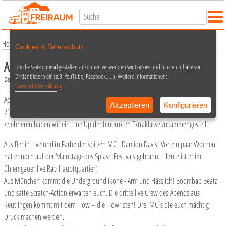
Home
Termine
Konzert
Alarmstufe ROT
Cookies & Datenschutz
Alarmstufe ROT
Um die Seite optimal gestalten zu können verwenden wir Cookies und binden Inhalte von
Drittanbietern ein (z.B. YouTube, Facebook, ...). Weitere Informationen:
Damion Davis, Arm und Hässlich, die Flowristen
Datenschutzerklärung
Achtung! Achtung! Es kaum für möglich halten doch die Alarmstufe Rot feiert am
Akzeptieren
Konfigurieren
21.September im Freiraum ihren ersten Geburtstag. Um dies gebührend zu
zelebrieren haben wir ein Line Up der feuerroten Extraklasse zusammengestellt.
Aus Berlin Live und in Farbe der spitzen MC - Damion Davis! Vor ein paar Wochen
hat er noch auf der Mainstage des Splash Festivals gebrannt. Heute ist er im
Chiemgauer live Rap Hauptquartier!
Aus München kommt die Underground Ikone - Arm und Hässlich! Boombap Beatz
und satte Scratch-Action erwarten euch. Die dritte live Crew des Abends aus
Reutlingen kommt mit dem Flow – die Flowristen! Drei MC ́s die euch mächtig
Druck machen werden.