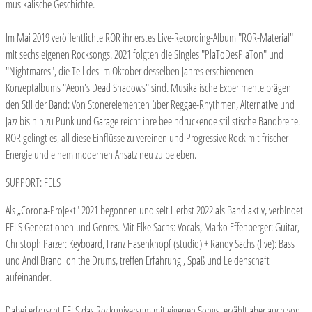
musikalische Geschichte.
Im Mai 2019 veröffentlichte ROR ihr erstes Live-Recording-Album "ROR-Material"
mit sechs eigenen Rocksongs. 2021 folgten die Singles "PlaToDesPlaTon" und
"Nightmares", die Teil des im Oktober desselben Jahres erschienenen
Konzeptalbums "Aeon's Dead Shadows" sind. Musikalische Experimente prägen
den Stil der Band: Von Stonerelementen über Reggae-Rhythmen, Alternative und
Jazz bis hin zu Punk und Garage reicht ihre beeindruckende stilistische Bandbreite.
ROR gelingt es, all diese Einflüsse zu vereinen und Progressive Rock mit frischer
Energie und einem modernen Ansatz neu zu beleben.
SUPPORT: FELS
Als „Corona-Projekt" 2021 begonnen und seit Herbst 2022 als Band aktiv, verbindet
FELS Generationen und Genres. Mit Elke Sachs: Vocals, Marko Effenberger: Guitar,
Christoph Parzer: Keyboard, Franz Hasenknopf (studio) + Randy Sachs (live): Bass
und Andi Brandl on the Drums, treffen Erfahrung , Spaß und Leidenschaft
aufeinander.
Dabei erforscht FELS das Rockuniversum mit eigenen Songs, erzählt aber auch von