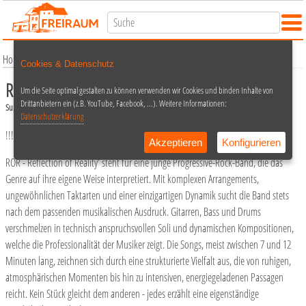
Home
Termine
Konzert
ROR →ABGESAGT!!!
Cookies & Datenschutz
ROR →ABGESAGT!!!
Um die Seite optimal gestalten zu können verwenden wir Cookies und binden Inhalte von
Drittanbietern ein (z.B. YouTube, Facebook, ...). Weitere Informationen:
Support: FELS
Datenschutzerklärung
!!!Das Konzert muss leider abgesagt werden!!!
Akzeptieren
Konfigurieren
ROR - Reflection of Reality' steht für eine junge Progressive-Rock-Band, die das
Genre auf ihre eigene Weise interpretiert. Mit komplexen Arrangements,
ungewöhnlichen Taktarten und einer einzigartigen Dynamik sucht die Band stets
nach dem passenden musikalischen Ausdruck. Gitarren, Bass und Drums
verschmelzen in technisch anspruchsvollen Soli und dynamischen Kompositionen,
welche die Professionalität der Musiker zeigt. Die Songs, meist zwischen 7 und 12
Minuten lang, zeichnen sich durch eine strukturierte Vielfalt aus, die von ruhigen,
atmosphärischen Momenten bis hin zu intensiven, energiegeladenen Passagen
reicht. Kein Stück gleicht dem anderen - jedes erzählt eine eigenständige