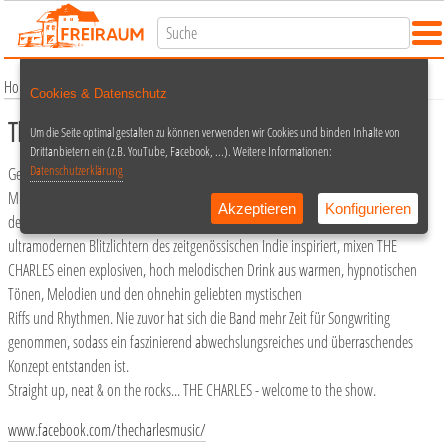
Home
Termine
Konzert
The Charles →VERSCHOBEN!
Cookies & Datenschutz
The Charles →VERSCHOBEN!
Um die Seite optimal gestalten zu können verwenden wir Cookies und binden Inhalte von
Drittanbietern ein (z.B. YouTube, Facebook, ...). Weitere Informationen:
Datenschutzerklärung
Geschüttelt, nicht gerührt! Das europäische Quartett THE CHARLES fand in
München, London, Brighton und Berlin zu neuer Kraft - und geht nun wieder an
Akzeptieren
Konfigurieren
den Start! Euphorisiert vom Space -Age-Pop der 50er und 60er Jahre, von
ultramodernen Blitzlichtern des zeitgenössischen Indie inspiriert, mixen THE
CHARLES einen explosiven, hoch melodischen Drink aus warmen, hypnotischen
Tönen, Melodien und den ohnehin geliebten mystischen
Riffs und Rhythmen. Nie zuvor hat sich die Band mehr Zeit für Songwriting
genommen, sodass ein faszinierend abwechslungsreiches und überraschendes
Konzept entstanden ist.
Straight up, neat & on the rocks... THE CHARLES - welcome to the show.
www.facebook.com/thecharlesmusic/