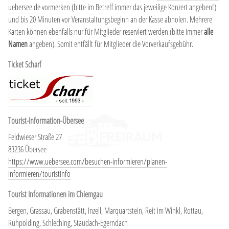
uebersee.de
vormerken (bitte im Betreff immer das jeweilige Konzert angeben!)
und bis 20 Minuten vor Veranstaltungsbeginn an der Kasse abholen. Mehrere
Karten können ebenfalls nur für Mitglieder reserviert werden (bitte immer
alle
Namen
angeben). Somit entfällt für Mitglieder die Vorverkaufsgebühr.
Ticket Scharf
Tourist-Information-Übersee
Feldwieser Straße 27
83236 Übersee
https://www.uebersee.com/besuchen-informieren/planen-
informieren/touristinfo
Tourist Informationen im Chiemgau
Bergen, Grassau, Grabenstätt, Inzell, Marquartstein, Reit im Winkl, Rottau,
Ruhpolding, Schleching, Staudach-Egerndach