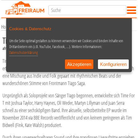
Home
Termine
Konzert
Time for T (UK)
Cookies & Datenschutz
Time for T (UK)
Um die Seite optimal gestalten zu können verwenden wir Cookies und binden Inhalte von
Drittanbietern ein (z.B. YouTube, Facebook, ...). Weitere Informationen:
afrobeat, indie, folk and rock & roll
Datenschutzerklärung
Time For T aus Brighton werden in ihrer Heimat zur Zeit als eine der
Akzeptieren
Konfigurieren
erfolgversprechendsten Newcomer überhaupt gehandelt. Ihr Sound besticht durch
eine Mischung aus Indie und Folk gepaart mit rhythmischen Beats und der
wunderschönen Stimme von Frontmann Tiago Saga.
Ursprünglich als Soloprojekt von Sänger Tiago begonnen, entwickelte sich Time For
T mit Joshua Taylor, Harry Haynes, Oli Weder, Martyn Lillyman und Juan Serra
schnell zu einer sechsköpfigen Band. Ihre aktuelle, selbstbetitelte EP wurde im
November 2014 via BBE Records veröffentlicht und von keinem geringeren als Tim
Bidwell (Fink, Kate Walsh) produziert.
Durch ihren unverwechselbaren Sound und ihre grandiosen Liveauftritte erspielten