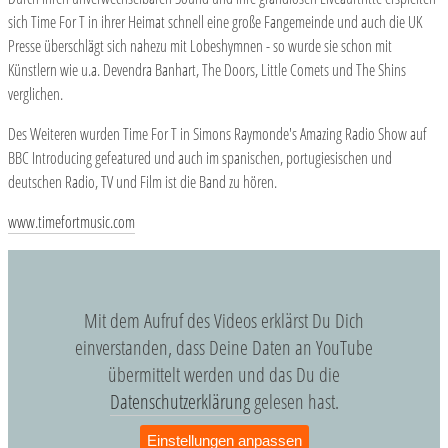
sich Time For T in ihrer Heimat schnell eine große Fangemeinde und auch die UK
Presse überschlägt sich nahezu mit Lobeshymnen - so wurde sie schon mit
Künstlern wie u.a. Devendra Banhart, The Doors, Little Comets und The Shins
verglichen.
Des Weiteren wurden Time For T in Simons Raymonde's Amazing Radio Show auf
BBC Introducing gefeatured und auch im spanischen, portugiesischen und
deutschen Radio, TV und Film ist die Band zu hören.
www.timefortmusic.com
Mit dem Aufruf des Videos erklärst Du Dich
einverstanden, dass Deine Daten an YouTube
übermittelt werden und das Du die
Datenschutzerklärung
gelesen hast.
Einstellungen anpassen