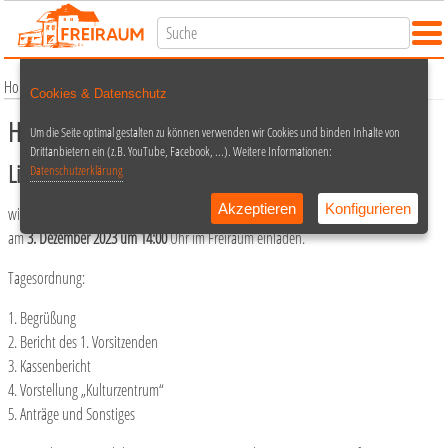
Home
Termine
Verein
Hauptversammlung 2023
Cookies & Datenschutz
Hauptversammlung 2023
Um die Seite optimal gestalten zu können verwenden wir Cookies und binden Inhalte von
Drittanbietern ein (z.B. YouTube, Facebook, ...). Weitere Informationen:
Liebe Vereinsmitglieder,
Datenschutzerklärung
Akzeptieren
Konfigurieren
wir möchten Euch herzlich zu unserer ordentlichen Jahreshauptversammlung
am
3. Dezember 2023 um 14:00
Uhr im Freiraum einladen.
Tagesordnung:
1. Begrüßung
2. Bericht des 1. Vorsitzenden
3. Kassenbericht
4. Vorstellung „Kulturzentrum“
5. Anträge und Sonstiges